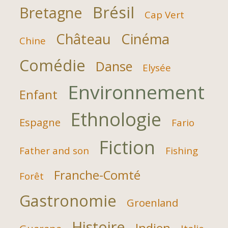
Brésil
Bretagne
Cap Vert
Château
Cinéma
Chine
Comédie
Danse
Elysée
Environnement
Enfant
Ethnologie
Espagne
Fario
Fiction
Father and son
Fishing
Franche-Comté
Forêt
Gastronomie
Groenland
Histoire
Indien