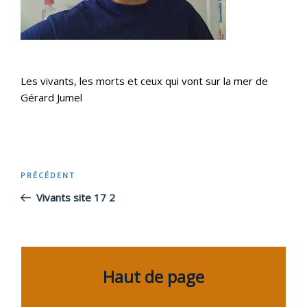
Les vivants, les morts et ceux qui vont sur la mer de
Gérard Jumel
Navigation
PRÉCÉDENT
Article
précédent
Vivants site 17 2
de
l’article
Haut de page