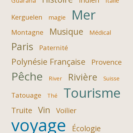
Guarana
Italie
Mer
Kerguelen
magie
Musique
Montagne
Médical
Paris
Paternité
Polynésie Française
Provence
Pêche
Rivière
River
Suisse
Tourisme
Tatouage
Thé
Vin
Truite
Voilier
voyage
Écologie