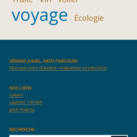
voyage
Écologie
GÉRARD JUMEL, MON PARCOURS
Mon parcours d'auteur-réalisateur-producteur
.
NOS LIENS
Lukarn
Laurent Terrien
José Huerta
RECHERCHE :