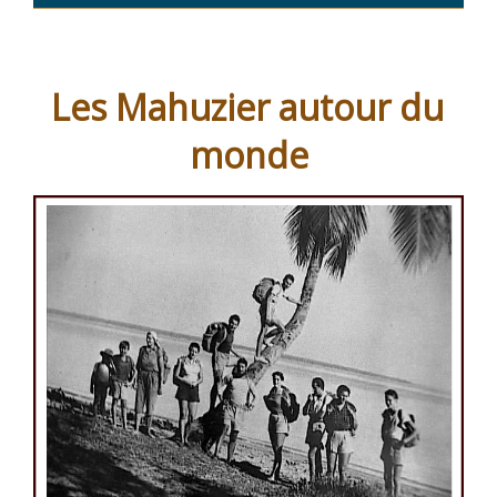
« L’architecte
et
la
Les Mahuzier autour du
vieille
monde
ville »