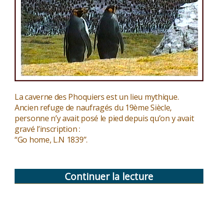
La caverne des Phoquiers est un lieu mythique.
Ancien refuge de naufragés du 19ème Siècle,
personne n’y avait posé le pied depuis qu’on y avait
gravé l’inscription :
“Go home, L.N 1839”.
Continuer la lecture
de
« La
caverne