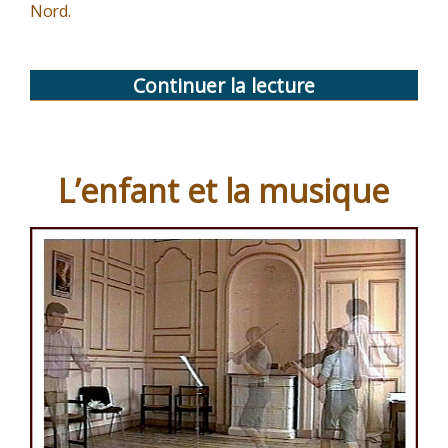
Nord.
Continuer la lecture
de
« Les
vivants,
les
L’enfant et la musique
morts
et
ceux
qui
vont
sur
la
mer »