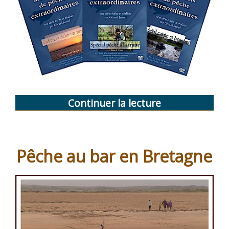
Continuer la lecture
de
« Mes
carnets
de
Pêche au bar en Bretagne
pêche
extraordinaire