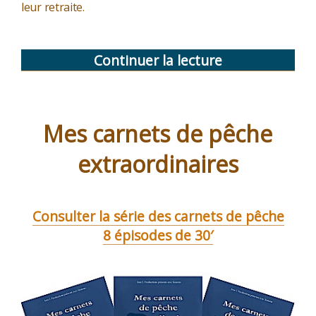
leur retraite.
Continuer la lecture
de
« L’invitation
au
château »
Mes carnets de pêche
extraordinaires
Consulter la série des carnets de pêche
8 épisodes de 30′