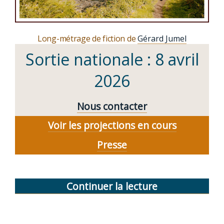
Long-métrage de fiction de
Gérard Jumel
Sortie nationale : 8 avril
2026
Nous contacter
Voir les projections en cours
Presse
Continuer la lecture
de
« Sur
le