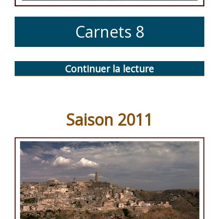
Carnets 8
Continuer la lecture
de
« Le
brochet
du
Saison 2011
Pordor »