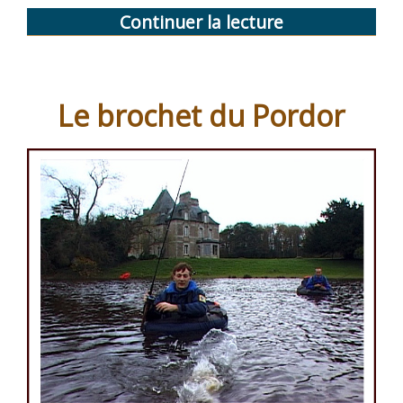
Continuer la lecture
de
« Pêche
au
congre
Le brochet du Pordor
en
Bretagne »