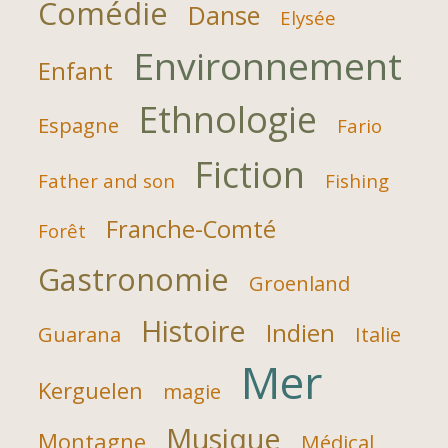
Comédie
Danse
Elysée
Environnement
Enfant
Ethnologie
Espagne
Fario
Fiction
Father and son
Fishing
Franche-Comté
Forêt
Gastronomie
Groenland
Histoire
Indien
Guarana
Italie
Mer
Kerguelen
magie
Musique
Montagne
Médical