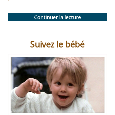
Continuer la lecture
de
« L’enfant
et
la
Suivez le bébé
musique »