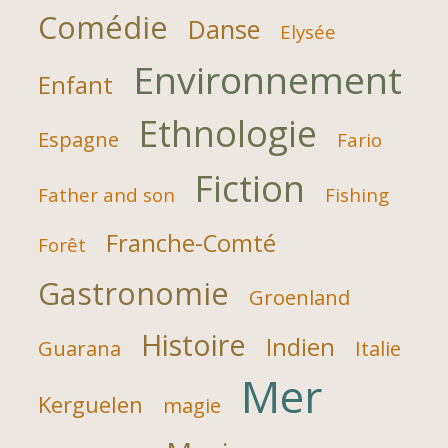
Comédie
Danse
Elysée
Environnement
Enfant
Ethnologie
Espagne
Fario
Fiction
Father and son
Fishing
Franche-Comté
Forêt
Gastronomie
Groenland
Histoire
Indien
Guarana
Italie
Mer
Kerguelen
magie