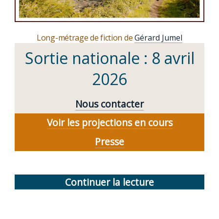
Long-métrage de fiction de
Gérard Jumel
Sortie nationale : 8 avril
2026
Nous contacter
Voir les projections en cours
Presse
Continuer la lecture
de
« Sur
le