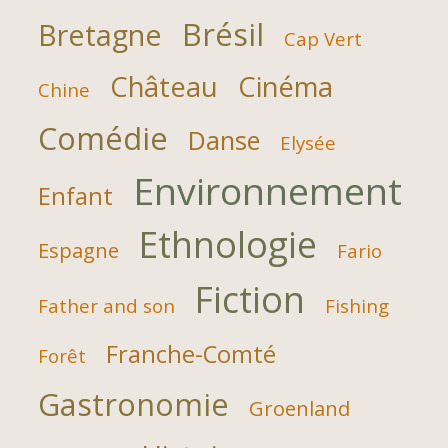
Brésil
Bretagne
Cap Vert
Château
Cinéma
Chine
Comédie
Danse
Elysée
Environnement
Enfant
Ethnologie
Espagne
Fario
Fiction
Father and son
Fishing
Franche-Comté
Forêt
Gastronomie
Groenland