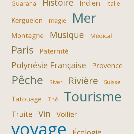
Histoire
Indien
Guarana
Italie
Mer
Kerguelen
magie
Musique
Montagne
Médical
Paris
Paternité
Polynésie Française
Provence
Pêche
Rivière
River
Suisse
Tourisme
Tatouage
Thé
Vin
Truite
Voilier
voyage
Écologie