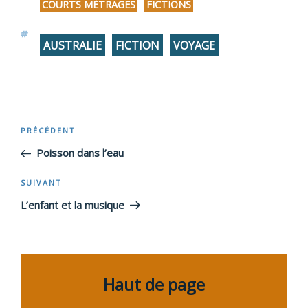
COURTS MÉTRAGES
FICTIONS
,
ÉTIQUETTES
AUSTRALIE
FICTION
VOYAGE
,
,
Navigation
PRÉCÉDENT
Article
précédent
Poisson dans l’eau
de
SUIVANT
Article
l’article
suivant
L’enfant et la musique
Haut de page