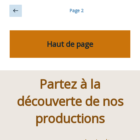
Navigation
Page
Page
2
précédente
des
articles
Haut de page
Partez à la
découverte de nos
productions