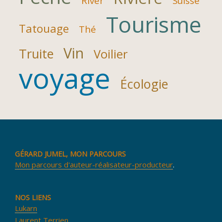
River
Suisse
Tourisme
Tatouage
Thé
Vin
Truite
Voilier
voyage
Écologie
GÉRARD JUMEL, MON PARCOURS
Mon parcours d'auteur-réalisateur-producteur
.
NOS LIENS
Lukarn
Laurent Terrien