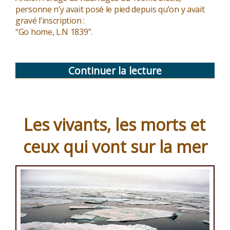
personne n’y avait posé le pied depuis qu’on y avait
gravé l’inscription :
“Go home, L.N 1839”.
Continuer la lecture
de
« La
caverne
des
Les vivants, les morts et
phoquiers »
ceux qui vont sur la mer