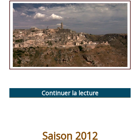
et
ceux
qui
vont
sur
la
mer »
Continuer la lecture
de
« Saison
2011 »
Saison 2012