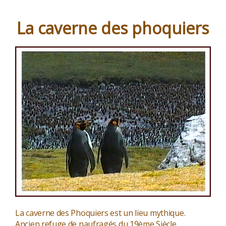
et
la
La caverne des phoquiers
vieille
ville »
La caverne des Phoquiers est un lieu mythique.
Ancien refuge de naufragés du 19ème Siècle,