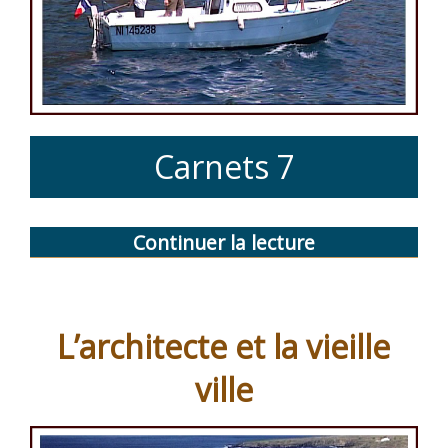
Carnets 7
Continuer la lecture
de
« La
pêche
à
L’architecte et la vieille
la
ville
palangrotte »