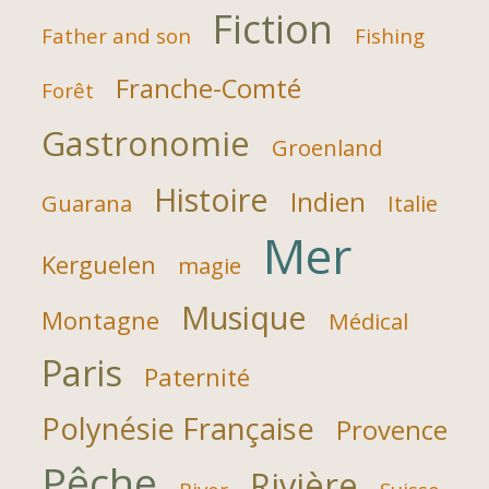
Fiction
Father and son
Fishing
Franche-Comté
Forêt
Gastronomie
Groenland
Histoire
Indien
Guarana
Italie
Mer
Kerguelen
magie
Musique
Montagne
Médical
Paris
Paternité
Polynésie Française
Provence
Pêche
Rivière