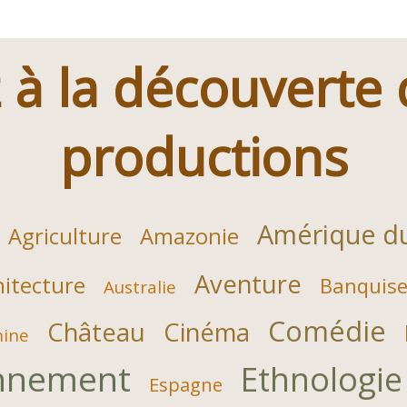
 à la découverte
productions
Amérique d
Agriculture
Amazonie
Aventure
hitecture
Banquis
Australie
Comédie
Château
Cinéma
hine
nnement
Ethnologie
Espagne