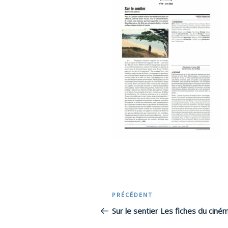
Navigation
PRÉCÉDENT
Article
précédent
Sur le sentier Les fiches du ciné
de