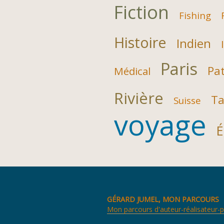
Fiction
Fishing
Histoire
Indien
Paris
Pat
Médical
Rivière
Ta
Suisse
voyage
É
GÉRARD JUMEL, MON PARCOURS
Mon parcours d'auteur-réalisateur-