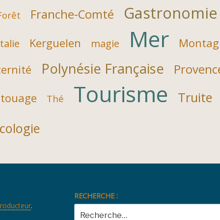
Gastronomie
Franche-Comté
Forêt
Mer
Kerguelen
Montag
Italie
magie
Polynésie Française
Provenc
ernité
Tourisme
Truite
touage
Thé
cologie
RECHERCHE :
producteur
.
Recherche
pour