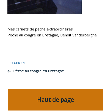
Mes carnets de pêche extraordinaires
Pêche au congre en Bretagne, Benoît Vanderberghe
Navigation
PRÉCÉDENT
Article
précédent
Pêche au congre en Bretagne
de
l’article
Haut de page