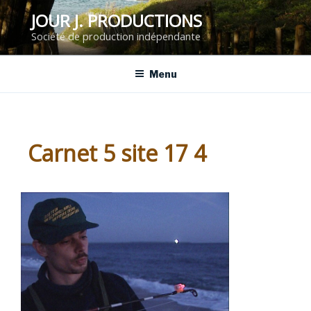
Aller
JOUR J. PRODUCTIONS
au
Société de production indépendante
contenu
principal
Menu
Carnet 5 site 17 4