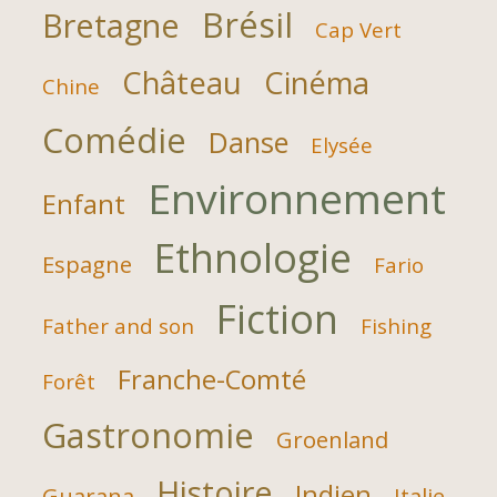
Brésil
Bretagne
Cap Vert
Château
Cinéma
Chine
Comédie
Danse
Elysée
Environnement
Enfant
Ethnologie
Espagne
Fario
Fiction
Father and son
Fishing
Franche-Comté
Forêt
Gastronomie
Groenland
Histoire
Indien
Guarana
Italie