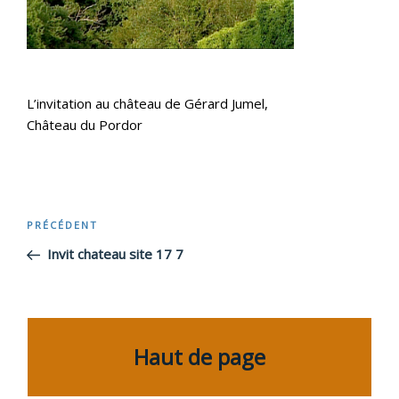
L’invitation au château de Gérard Jumel,
Château du Pordor
Navigation
PRÉCÉDENT
Article
précédent
Invit chateau site 17 7
de
l’article
Haut de page