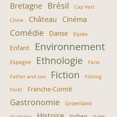
Brésil
Bretagne
Cap Vert
Château
Cinéma
Chine
Comédie
Danse
Elysée
Environnement
Enfant
Ethnologie
Espagne
Fario
Fiction
Father and son
Fishing
Franche-Comté
Forêt
Gastronomie
Groenland
Histoire
Indien
Guarana
Italie