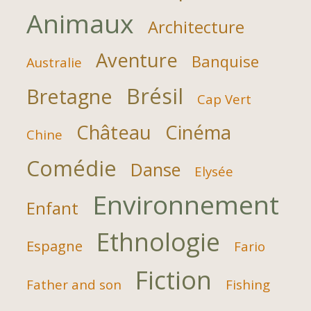
Animaux
Architecture
Aventure
Banquise
Australie
Brésil
Bretagne
Cap Vert
Château
Cinéma
Chine
Comédie
Danse
Elysée
Environnement
Enfant
Ethnologie
Espagne
Fario
Fiction
Father and son
Fishing