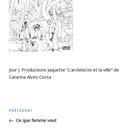
Jour J. Productions Jaquette “L’architecte et la ville” de
Catarina Alves Costa
Navigation
PRÉCÉDENT
Article
précédent
Ce que femme veut
de