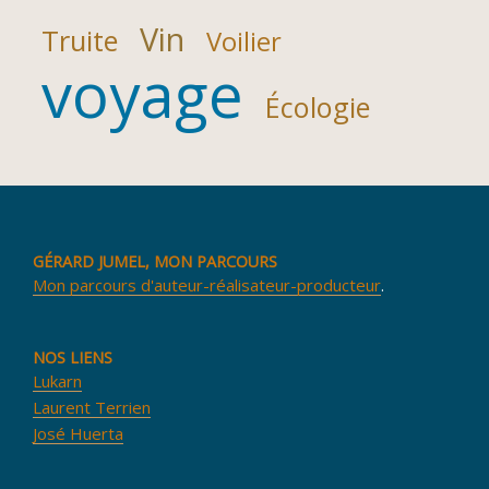
Vin
Truite
Voilier
voyage
Écologie
GÉRARD JUMEL, MON PARCOURS
Mon parcours d'auteur-réalisateur-producteur
.
NOS LIENS
Lukarn
Laurent Terrien
José Huerta