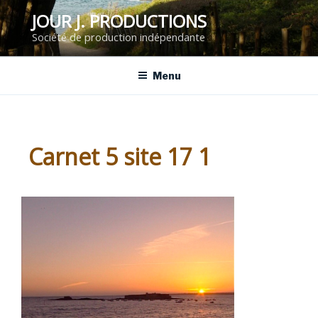
Aller
JOUR J. PRODUCTIONS
au
Société de production indépendante
contenu
principal
Menu
Carnet 5 site 17 1