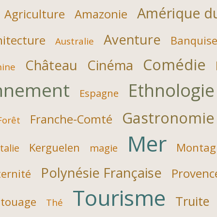
Amérique d
Agriculture
Amazonie
Aventure
hitecture
Banquis
Australie
Comédie
Château
Cinéma
hine
nnement
Ethnologie
Espagne
Gastronomie
Franche-Comté
Forêt
Mer
Kerguelen
Montag
Italie
magie
Polynésie Française
Provenc
ernité
Tourisme
Truite
touage
Thé