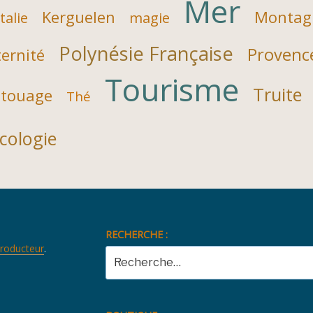
Mer
Kerguelen
Montag
Italie
magie
Polynésie Française
Provenc
ernité
Tourisme
Truite
touage
Thé
cologie
RECHERCHE :
producteur
.
Recherche
pour
: