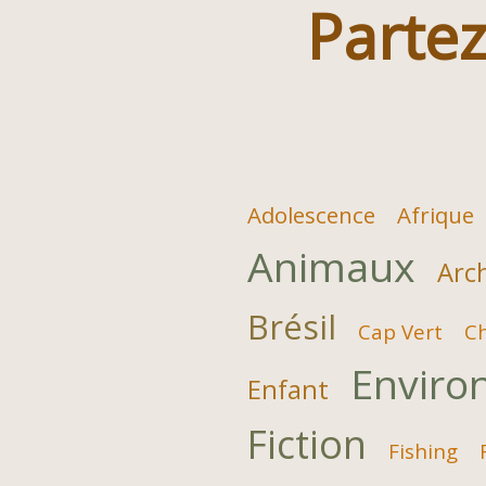
Partez
Adolescence
Afrique
Animaux
Arc
Brésil
Cap Vert
C
Enviro
Enfant
Fiction
Fishing