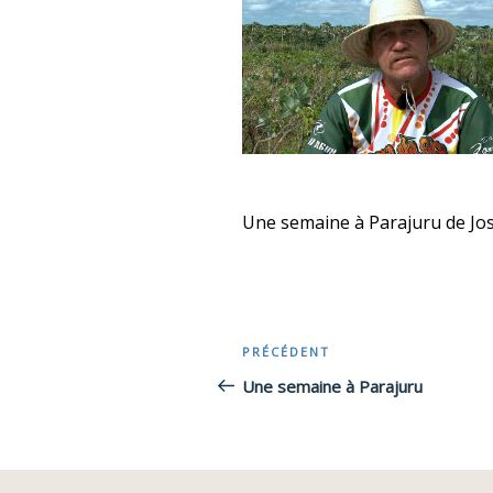
Une semaine à Parajuru de Jo
Navigation
PRÉCÉDENT
Article
précédent
Une semaine à Parajuru
de
l’article