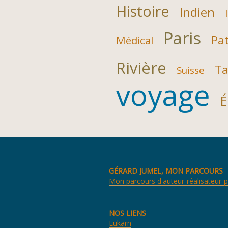
Histoire
Indien
Paris
Pat
Médical
Rivière
Ta
Suisse
voyage
É
GÉRARD JUMEL, MON PARCOURS
Mon parcours d'auteur-réalisateur-
NOS LIENS
Lukarn