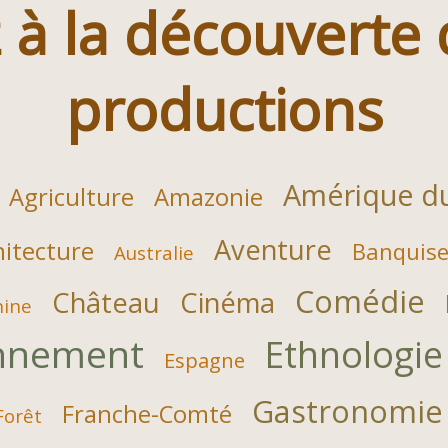
 à la découverte
productions
Amérique d
Agriculture
Amazonie
Aventure
hitecture
Banquis
Australie
Comédie
Château
Cinéma
hine
nnement
Ethnologie
Espagne
Gastronomie
Franche-Comté
Forêt