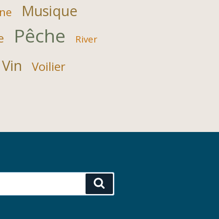
Musique
ne
Pêche
e
River
Vin
Voilier
Recherche