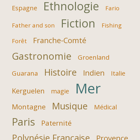
Ethnologie
Espagne
Fario
Fiction
Father and son
Fishing
Franche-Comté
Forêt
Gastronomie
Groenland
Histoire
Indien
Guarana
Italie
Mer
Kerguelen
magie
Musique
Montagne
Médical
Paris
Paternité
Polynésie Française
Provence