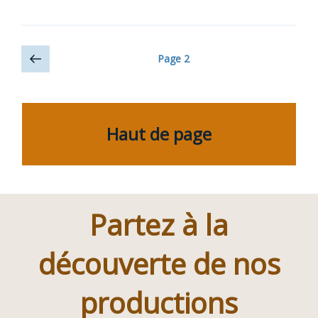
bestiaires
de
Paris »
Navigation
Page
Page
2
précédente
des
articles
Haut de page
Partez à la
découverte de nos
productions