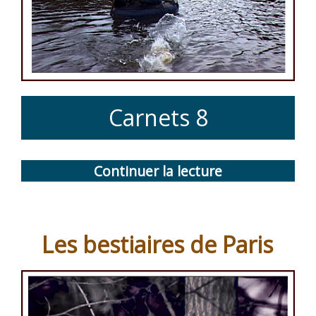
Carnets 8
Continuer la lecture
de
« Le
brochet
du
Les bestiaires de Paris
Pordor »