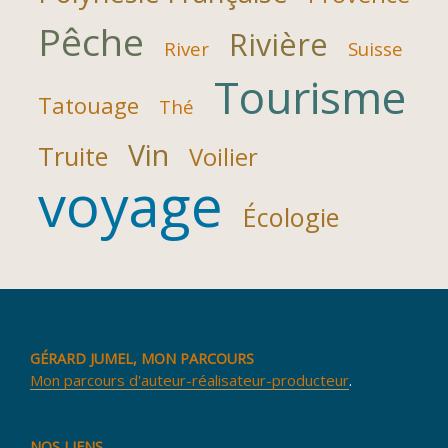
Pêche
Rivière
River
Suisse
Tourisme
Tatouage
Thé
Vin
Truite
Voilier
voyage
Écologie
GÉRARD JUMEL, MON PARCOURS
Mon parcours d'auteur-réalisateur-producteur
.
NOS LIENS