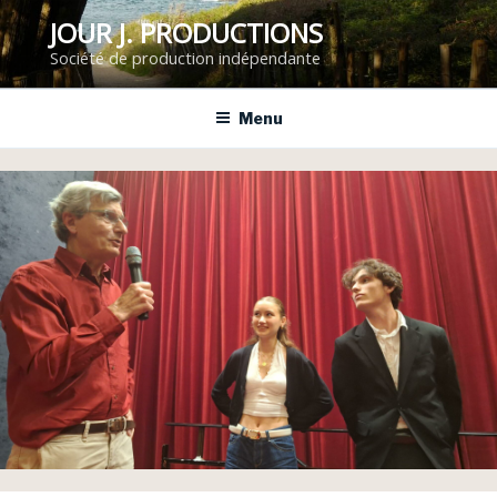
Aller
JOUR J. PRODUCTIONS
au
Société de production indépendante
contenu
principal
Menu