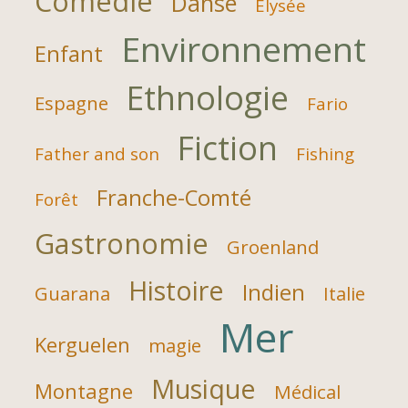
Comédie
Danse
Elysée
Environnement
Enfant
Ethnologie
Espagne
Fario
Fiction
Father and son
Fishing
Franche-Comté
Forêt
Gastronomie
Groenland
Histoire
Indien
Guarana
Italie
Mer
Kerguelen
magie
Musique
Montagne
Médical