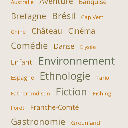
Aventure
Banquise
Australie
Brésil
Bretagne
Cap Vert
Château
Cinéma
Chine
Comédie
Danse
Elysée
Environnement
Enfant
Ethnologie
Espagne
Fario
Fiction
Father and son
Fishing
Franche-Comté
Forêt
Gastronomie
Groenland