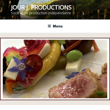
Aller
JOUR J. PRODUCTIONS
au
Société de production indépendante
contenu
principal
Menu