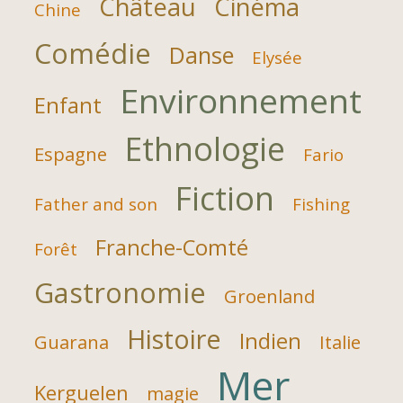
Château
Cinéma
Chine
Comédie
Danse
Elysée
Environnement
Enfant
Ethnologie
Espagne
Fario
Fiction
Father and son
Fishing
Franche-Comté
Forêt
Gastronomie
Groenland
Histoire
Indien
Guarana
Italie
Mer
Kerguelen
magie