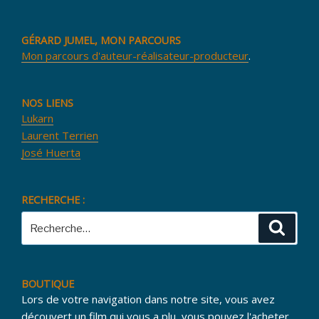
GÉRARD JUMEL, MON PARCOURS
Mon parcours d'auteur-réalisateur-producteur
.
NOS LIENS
Lukarn
Laurent Terrien
José Huerta
RECHERCHE :
Recherche
Reche
pour
:
BOUTIQUE
Lors de votre navigation dans notre site, vous avez
découvert un film qui vous a plu, vous pouvez l'acheter