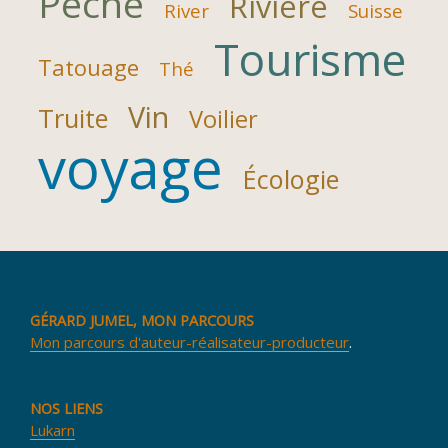
Pêche
Rivière
River
Suisse
Tourisme
Tatouage
Thé
Vin
Truite
Voilier
voyage
Écologie
GÉRARD JUMEL, MON PARCOURS
Mon parcours d'auteur-réalisateur-producteur
.
NOS LIENS
Lukarn