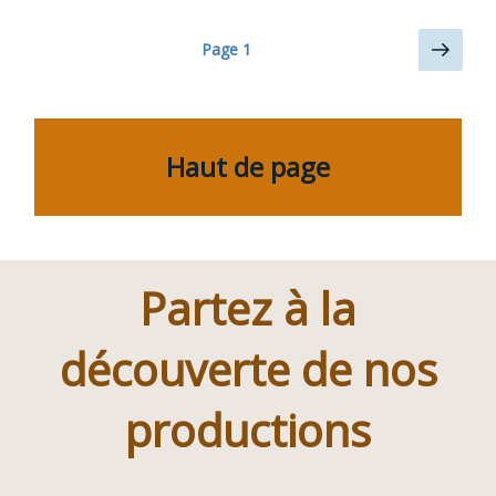
Navigation
Page
Page
1
suiv
des
articles
Haut de page
Partez à la
découverte de nos
productions