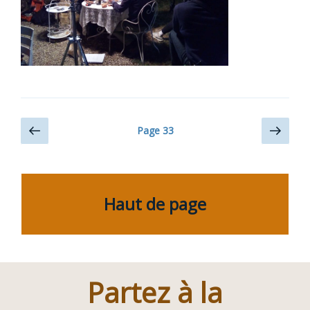
Navigation
Page
Page
Page
33
précédente
suiv
des
articles
Haut de page
Partez à la