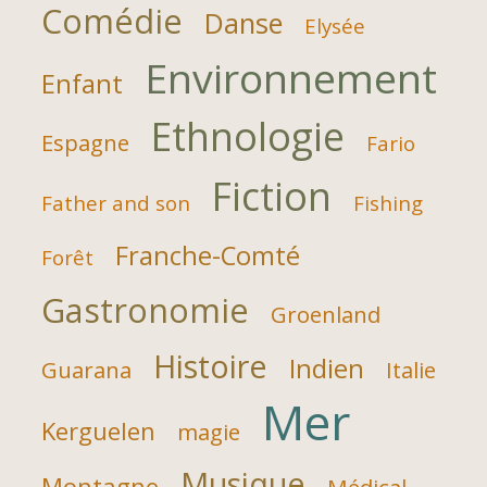
Comédie
Danse
Elysée
Environnement
Enfant
Ethnologie
Espagne
Fario
Fiction
Father and son
Fishing
Franche-Comté
Forêt
Gastronomie
Groenland
Histoire
Indien
Guarana
Italie
Mer
Kerguelen
magie
Musique
Montagne