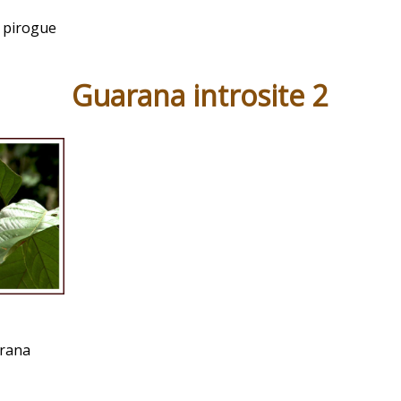
a pirogue
Guarana introsite 2
arana