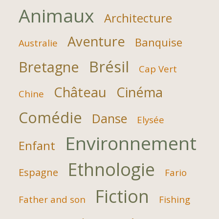
Animaux
Architecture
Aventure
Banquise
Australie
Brésil
Bretagne
Cap Vert
Château
Cinéma
Chine
Comédie
Danse
Elysée
Environnement
Enfant
Ethnologie
Espagne
Fario
Fiction
Father and son
Fishing