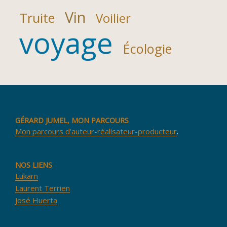
Vin
Truite
Voilier
voyage
Écologie
GÉRARD JUMEL, MON PARCOURS
Mon parcours d'auteur-réalisateur-producteur
.
NOS LIENS
Lukarn
Laurent Terrien
José Huerta