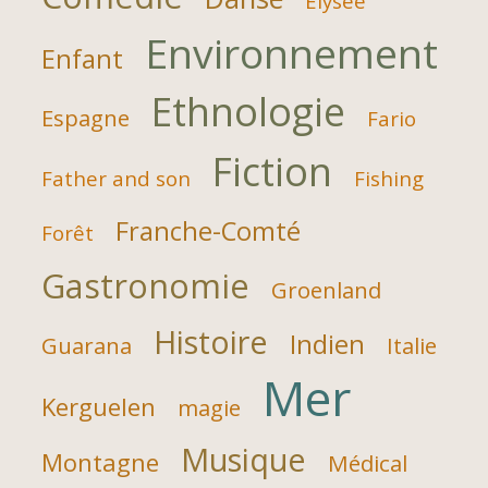
Elysée
Environnement
Enfant
Ethnologie
Espagne
Fario
Fiction
Father and son
Fishing
Franche-Comté
Forêt
Gastronomie
Groenland
Histoire
Indien
Guarana
Italie
Mer
Kerguelen
magie
Musique
Montagne
Médical