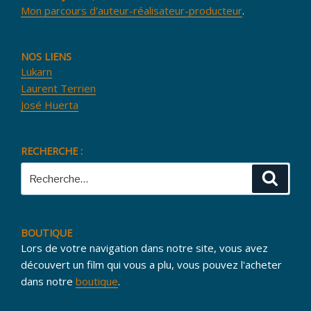
Mon parcours d'auteur-réalisateur-producteur
.
NOS LIENS
Lukarn
Laurent Terrien
José Huerta
RECHERCHE :
Recherche
Reche
pour
:
BOUTIQUE
Lors de votre navigation dans notre site, vous avez
découvert un film qui vous a plu, vous pouvez l'acheter
dans notre
boutique
.