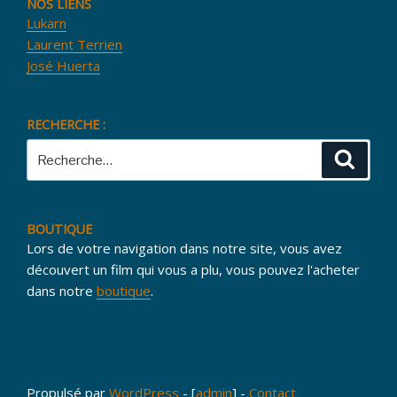
NOS LIENS
Lukarn
Laurent Terrien
José Huerta
RECHERCHE :
Recherche
Reche
pour
:
BOUTIQUE
Lors de votre navigation dans notre site, vous avez
découvert un film qui vous a plu, vous pouvez l'acheter
dans notre
boutique
.
Propulsé par
WordPress
- [
admin
] -
Contact