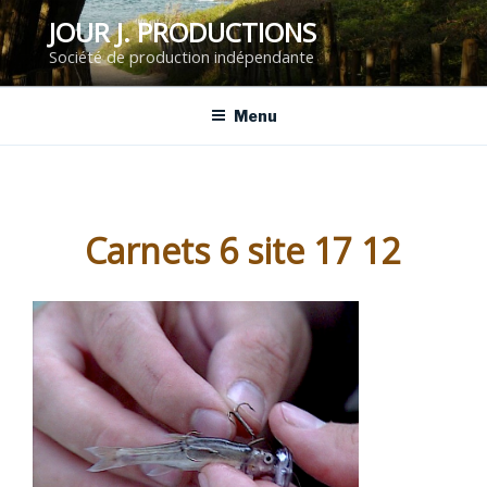
Aller
JOUR J. PRODUCTIONS
au
Société de production indépendante
contenu
principal
Menu
Carnets 6 site 17 12