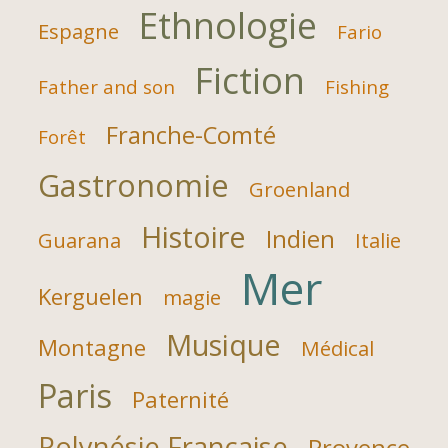
Ethnologie
Espagne
Fario
Fiction
Father and son
Fishing
Franche-Comté
Forêt
Gastronomie
Groenland
Histoire
Indien
Guarana
Italie
Mer
Kerguelen
magie
Musique
Montagne
Médical
Paris
Paternité
Polynésie Française
Provence