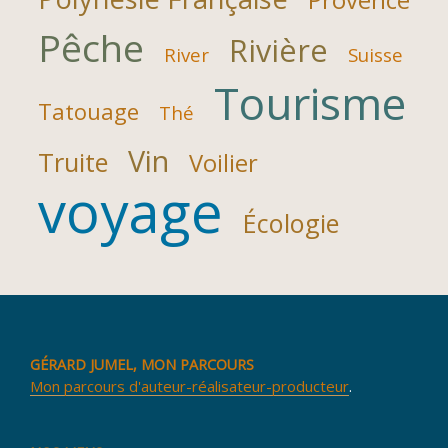
Pêche
Rivière
River
Suisse
Tourisme
Tatouage
Thé
Vin
Truite
Voilier
voyage
Écologie
GÉRARD JUMEL, MON PARCOURS
Mon parcours d'auteur-réalisateur-producteur
.