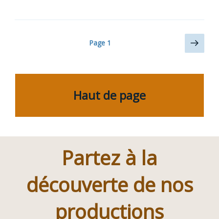
Navigation
Page
Page
1
suiv
des
articles
Haut de page
Partez à la
découverte de nos
productions