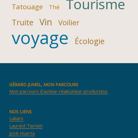
Tourisme
Tatouage
Thé
Vin
Truite
Voilier
voyage
Écologie
GÉRARD JUMEL, MON PARCOURS
Mon parcours d'auteur-réalisateur-producteur
.
NOS LIENS
Lukarn
Laurent Terrien
José Huerta