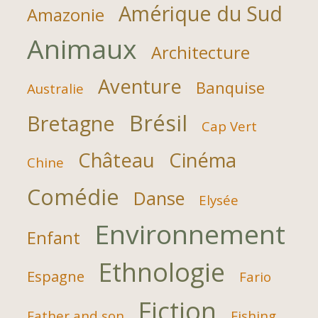
Amérique du Sud
Amazonie
Animaux
Architecture
Aventure
Banquise
Australie
Brésil
Bretagne
Cap Vert
Château
Cinéma
Chine
Comédie
Danse
Elysée
Environnement
Enfant
Ethnologie
Espagne
Fario
Fiction
Father and son
Fishing