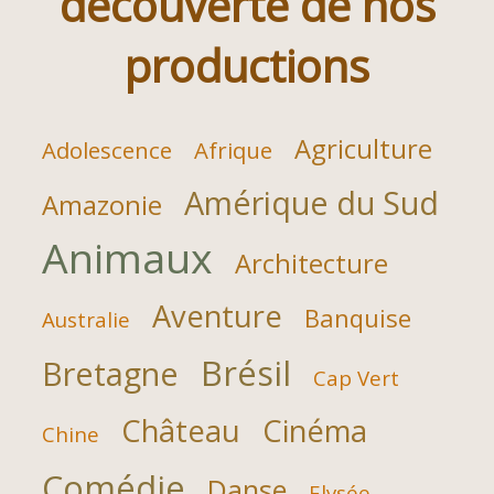
découverte de nos
productions
Agriculture
Adolescence
Afrique
Amérique du Sud
Amazonie
Animaux
Architecture
Aventure
Banquise
Australie
Brésil
Bretagne
Cap Vert
Château
Cinéma
Chine
Comédie
Danse
Elysée