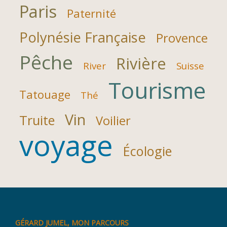
Paris
Paternité
Polynésie Française
Provence
Pêche
Rivière
River
Suisse
Tourisme
Tatouage
Thé
Vin
Truite
Voilier
voyage
Écologie
GÉRARD JUMEL, MON PARCOURS