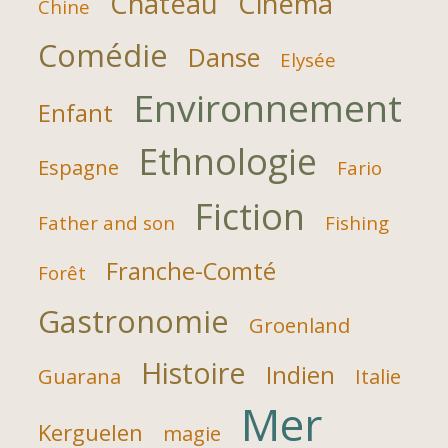
Château
Cinéma
Chine
Comédie
Danse
Elysée
Environnement
Enfant
Ethnologie
Espagne
Fario
Fiction
Father and son
Fishing
Franche-Comté
Forêt
Gastronomie
Groenland
Histoire
Indien
Guarana
Italie
Mer
Kerguelen
magie