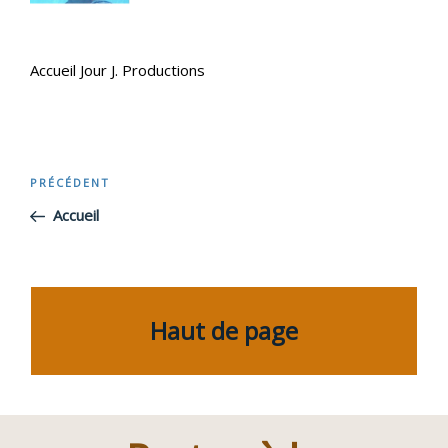
Accueil Jour J. Productions
Navigation
PRÉCÉDENT
Article
précédent
Accueil
de
l’article
Haut de page